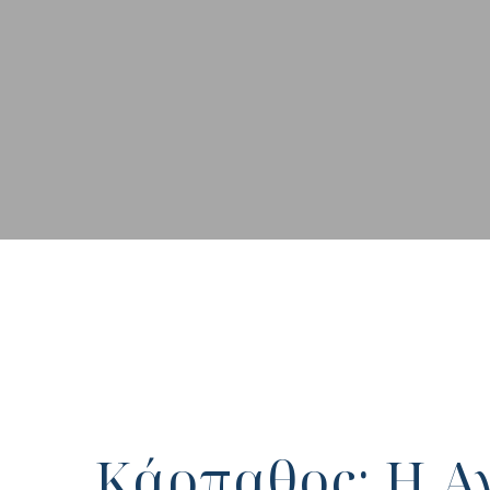
Κάρπαθος: Η Α