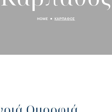
HOME
ΚΆΡΠΑΘΟΣ
γριά Ομορφιά