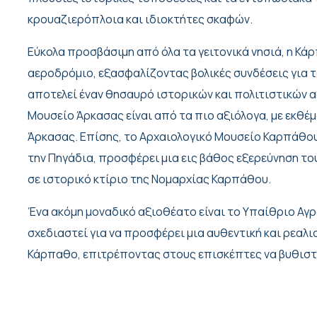
κρουαζιερόπλοια και ιδιοκτήτες σκαφών.
Εύκολα προσβάσιμη από όλα τα γειτονικά νησιά, η Κά
αεροδρόμιο, εξασφαλίζοντας βολικές συνδέσεις για τ
αποτελεί έναν θησαυρό ιστορικών και πολιτιστικών 
Μουσείο Άρκασας είναι από τα πιο αξιόλογα, με εκθ
Άρκασας. Επίσης, το Αρχαιολογικό Μουσείο Καρπάθου
την Πηγάδια, προσφέρει μια εις βάθος εξερεύνηση τ
σε ιστορικό κτίριο της Νομαρχίας Καρπάθου.
Ένα ακόμη μοναδικό αξιοθέατο είναι το Υπαίθριο Αγρ
σχεδιαστεί για να προσφέρει μια αυθεντική και ρεαλ
Κάρπαθο, επιτρέποντας στους επισκέπτες να βυθιστο