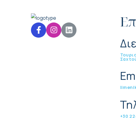
Επ
Δι
Τουρισ
Σαχτού
Em
limeni
Τη
+30 22