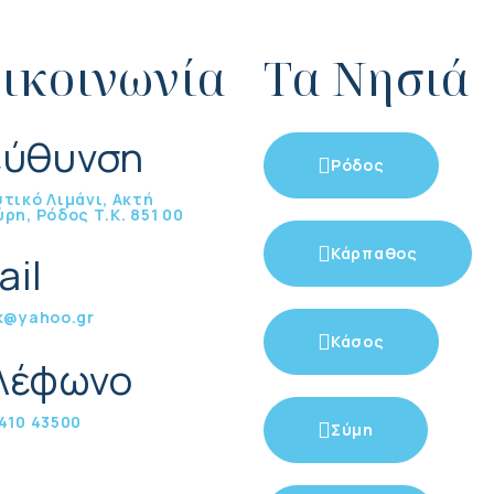
ικοινωνία
Τα Νησιά
εύθυνση
Ρόδος
τικό Λιμάνι, Ακτή
ρη, Ρόδος Τ.Κ. 851 00
Κάρπαθος
ail
k@yahoo.gr
Κάσος
λέφωνο
410 43500
Σύμη