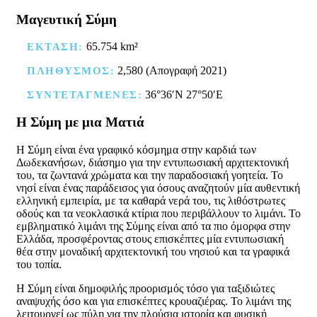
Μαγευτική Σύμη
65.754 km²
ΕΚΤΑΣΗ:
2,580 (Απογραφή 2021)
ΠΛΗΘΥΣΜΟΣ:
36°36′N 27°50′E
ΣΥΝΤΕΤΑΓΜΕΝΕΣ:
Η Σύμη με μια Ματιά
Η Σύμη είναι ένα γραφικό κόσμημα στην καρδιά των
Δωδεκανήσων, διάσημο για την εντυπωσιακή αρχιτεκτονική
του, τα ζωντανά χρώματα και την παραδοσιακή γοητεία. Το
νησί είναι ένας παράδεισος για όσους αναζητούν μία αυθεντική
ελληνική εμπειρία, με τα καθαρά νερά του, τις λιθόστρωτες
οδούς και τα νεοκλασικά κτίρια που περιβάλλουν το λιμάνι. Το
εμβληματικό λιμάνι της Σύμης είναι από τα πιο όμορφα στην
Ελλάδα, προσφέροντας στους επισκέπτες μία εντυπωσιακή
θέα στην μοναδική αρχιτεκτονική του νησιού και τα γραφικά
του τοπία.
Η Σύμη είναι δημοφιλής προορισμός τόσο για ταξιδιώτες
αναψυχής όσο και για επισκέπτες κρουαζιέρας. Το λιμάνι της
λειτουργεί ως πύλη για την πλούσια ιστορία και φυσική