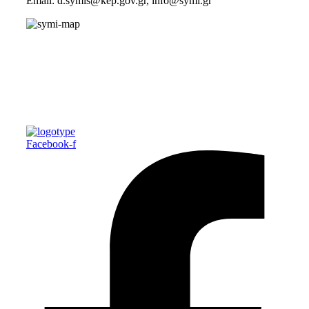
Email: d.symis@kep.gov.gr, info@symi.gr
Facebook-f