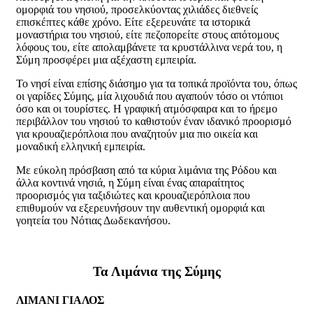
ομορφιά του νησιού, προσελκύοντας χιλιάδες διεθνείς
επισκέπτες κάθε χρόνο. Είτε εξερευνάτε τα ιστορικά
μοναστήρια του νησιού, είτε πεζοπορείτε στους απότομους
λόφους του, είτε απολαμβάνετε τα κρυστάλλινα νερά του, η
Σύμη προσφέρει μια αξέχαστη εμπειρία.
Το νησί είναι επίσης διάσημο για τα τοπικά προϊόντα του, όπως
οι γαρίδες Σύμης, μία λιχουδιά που αγαπούν τόσο οι ντόπιοι
όσο και οι τουρίστες. Η γραφική ατμόσφαιρα και το ήρεμο
περιβάλλον του νησιού το καθιστούν έναν ιδανικό προορισμό
για κρουαζιερόπλοια που αναζητούν μια πιο οικεία και
μοναδική ελληνική εμπειρία.
Με εύκολη πρόσβαση από τα κύρια λιμάνια της Ρόδου και
άλλα κοντινά νησιά, η Σύμη είναι ένας απαραίτητος
προορισμός για ταξιδιώτες και κρουαζιερόπλοια που
επιθυμούν να εξερευνήσουν την αυθεντική ομορφιά και
γοητεία του Νότιας Δωδεκανήσου.
Τα Λιμάνια της Σύμης
ΛΙΜΑΝΙ ΓΙΑΛΟΣ