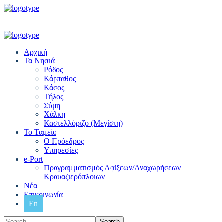
Αρχική
Τα Νησιά
Ρόδος
Κάρπαθος
Κάσος
Τήλος
Σύμη
Χάλκη
Καστελλόριζο (Μεγίστη)
Το Ταμείο
Ο Πρόεδρος
Υπηρεσίες
e-Port
Προγραμματισμός Αφίξεων/Αναχωρήσεων
Κρουαζιερόπλοιων
Νέα
Επικοινωνία
En