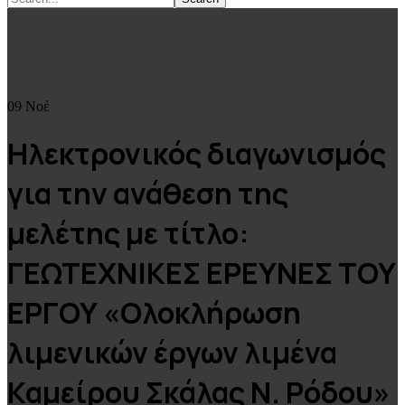
09
Νοέ
Ηλεκτρονικός διαγωνισμός
για την ανάθεση της
μελέτης με τίτλο:
ΓΕΩΤΕΧΝΙΚΕΣ ΕΡΕΥΝΕΣ ΤΟΥ
ΕΡΓΟΥ «Ολοκλήρωση
λιμενικών έργων λιμένα
Καμείρου Σκάλας Ν. Ρόδου»