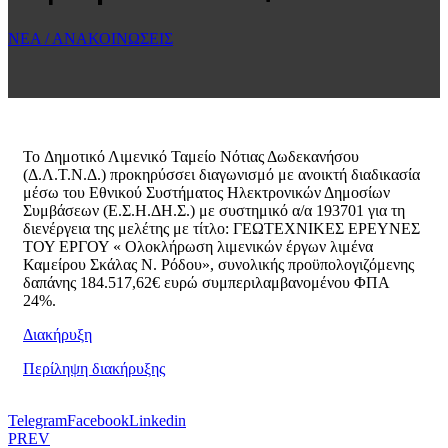
ΝΕΑ / ΑΝΑΚΟΙΝΩΣΕΙΣ
To Δημοτικό Λιμενικό Ταμείο Νότιας Δωδεκανήσου
(Δ.Λ.Τ.Ν.Δ.) προκηρύσσει διαγωνισμό με ανοικτή διαδικασία
μέσω του Εθνικού Συστήματος Ηλεκτρονικών Δημοσίων
Συμβάσεων (Ε.Σ.Η.ΔΗ.Σ.) με συστημικό α/α 193701 για τη
διενέργεια της μελέτης με τίτλο: ΓΕΩΤΕΧΝΙΚΕΣ ΕΡΕΥΝΕΣ
ΤΟΥ ΕΡΓΟΥ « Ολοκλήρωση λιμενικών έργων λιμένα
Καμείρου Σκάλας Ν. Ρόδου», συνολικής προϋπολογιζόμενης
δαπάνης 184.517,62€ ευρώ συμπεριλαμβανομένου ΦΠΑ
24%.
Διακήρυξη
Περίληψη διακήρυξης
Telegram
Facebook
Linkedin
PREV