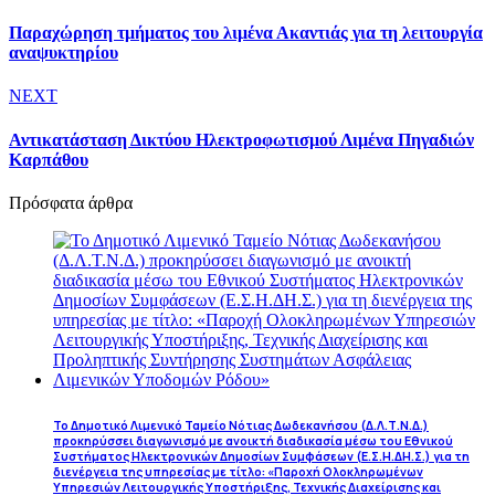
Παραχώρηση τμήματος του λιμένα Ακαντιάς για τη λειτουργία
αναψυκτηρίου
NEXT
Αντικατάσταση Δικτύου Ηλεκτροφωτισμού Λιμένα Πηγαδιών
Καρπάθου
Πρόσφατα άρθρα
Το Δημοτικό Λιμενικό Ταμείο Νότιας Δωδεκανήσου (Δ.Λ.Τ.Ν.Δ.)
προκηρύσσει διαγωνισμό με ανοικτή διαδικασία μέσω του Εθνικού
Συστήματος Ηλεκτρονικών Δημοσίων Συμφάσεων (Ε.Σ.Η.ΔΗ.Σ.) για τη
διενέργεια της υπηρεσίας με τίτλο: «Παροχή Ολοκληρωμένων
Υπηρεσιών Λειτουργικής Υποστήριξης, Τεχνικής Διαχείρισης και