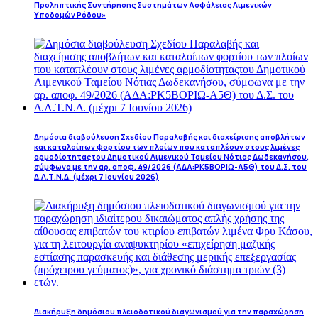
Προληπτικής Συντήρησης Συστημάτων Ασφάλειας Λιμενικών
Υποδομών Ρόδου»
Δημόσια διαβούλευση Σχεδίου Παραλαβής και διαχείρισης αποβλήτων
και καταλοίπων φορτίου των πλοίων που καταπλέουν στους λιμένες
αρμοδίοτηταςτου Δημοτικού Λιμενικού Ταμείου Νότιας Δωδεκανήσου,
σύμφωνα με την αρ. αποφ. 49/2026 (ΑΔΑ:ΡΚ5ΒΟΡΙΩ-Α5Θ) του Δ.Σ. του
Δ.Λ.Τ.Ν.Δ. (μέχρι 7 Ιουνίου 2026)
Διακήρυξη δημόσιου πλειοδοτικού διαγωνισμού για την παραχώρηση