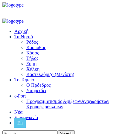
Αρχική
Τα Νησιά
Ρόδος
Κάρπαθος
Κάσος
Τήλος
Σύμη
Χάλκη
Καστελλόριζο (Μεγίστη)
Το Ταμείο
Ο Πρόεδρος
Υπηρεσίες
e-Port
Προγραμματισμός Αφίξεων/Αναχωρήσεων
Κρουαζιερόπλοιων
Νέα
Επικοινωνία
En