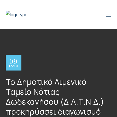
09
ΙΟΎΝ
Το Δημοτικό Λιμενικό
Ταμείο Νότιας
Δωδεκανήσου (Δ.Λ.Τ.Ν.Δ.)
προκηρύσσει διαγωνισμό